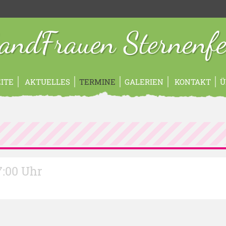
andFrauen Sternenfe
ITE
AKTUELLES
TERMINE
GALERIEN
KONTAKT
Ü
17:00 Uhr