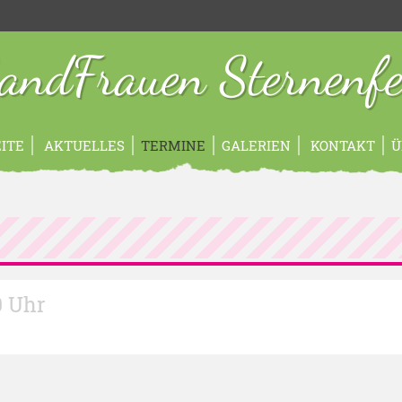
andFrauen Sternenfe
ITE
AKTUELLES
TERMINE
GALERIEN
KONTAKT
Ü
0 Uhr