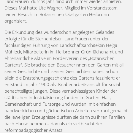
LandFrauen durchs Jahr hindurch immer wieder anbieten.
Dieses Mal hatte Ute Wagner, Mitglied im Vorstandsteam,
einen Besuch im Botanischen Obstgarten Heilbronn
organisiert.
Die Erkundung des wunderschön angelegten Geländes
erfolgte für die Sternenfelser LandFrauen unter der
fachkundigen Führung von Landschaftsarchitektin Helga
Mühleck, Mitarbeiterin im Heilbronner Grünflächenamt und
ehrenamtliche Aktive im Förderverein des „Botanischen
Gartens“. Sie brachte den Besucherinnen den Garten mit all
seiner Geschichte und seinen Geschichten näher. Schon
allein die Entstehungsgeschichte des Gartens fasziniert: er
entstand im Jahr 1900 als Knabenarbeitsanstalt für sozial
benachteiligte Jungen. Diese vernachlässigten Kinder der
städtischen Industrialisierung fanden im Garten Halt,
Gemeinschaft und Fürsorge und wurden mit einfachen
handwerklichen und gärtnerischen Arbeiten vertraut gemacht,
die jeweiligen Erzeugnisse durften sie dann zu ihren Familien
nach Hause nehmen – damals ein viel beachteter
reformpädagogischer Ansatz!