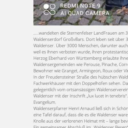
…..wandelten die Sternenfelser LandFrauen am 3
Waldenserdorf Großvillars. Dort leben seit üb
Waldenser. Über 3000 Menschen, darunter auch 
weil es ihnen verboten wurde, ihren protestantis
Herzog Eberhard von Württemberg erlaubte ihnen 
Waldensergemeinden wie Perouse, Pinache, Corre
Bewohner wie Granget, Armingeon, Roux oder V
In der Freudensteiner Straße des hübschen Wald
Fachwerkhäuser mit den Doppelhöfen sehen. Da
gelegentlich vom ortsansässigen Waldenserverei
Waldenser mit der Inschrift „lux lucet in tenebri
Evangelium.
Waldenserpfarrer Henri Arnaud ließ sich in Schö
eine Tafel darauf, dass die es die Waldenser ware
Knolle aus der verlorenen Heimat mit – lange be
Ein gemeinsamer Abschluß im „Waldenser Besen“