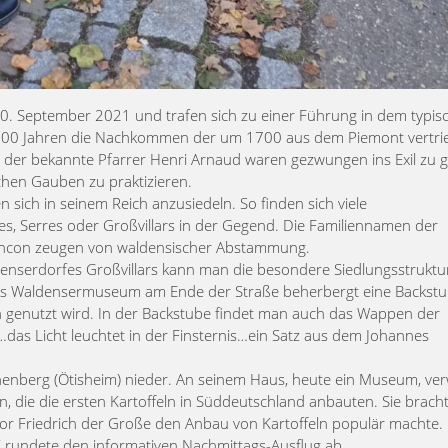
0. September 2021 und trafen sich zu einer Führung in dem typis
er 300 Jahren die Nachkommen der um 1700 aus dem Piemont vertr
der bekannte Pfarrer Henri Arnaud waren gezwungen ins Exil zu 
chen Gauben zu praktizieren.
sich in seinem Reich anzusiedeln. So finden sich viele
s, Serres oder Großvillars in der Gegend. Die Familiennamen der
incon zeugen von waldensischer Abstammung.
enserdorfes Großvillars kann man die besondere Siedlungsstruktu
s Waldensermuseum am Ende der Straße beherbergt eine Backstub
n genutzt wird. In der Backstube findet man auch das Wappen der
s“…das Licht leuchtet in der Finsternis…ein Satz aus dem Johannes
nenberg (Ötisheim) nieder. An seinem Haus, heute ein Museum, ver
n, die die ersten Kartoffeln in Süddeutschland anbauten. Sie brach
vor Friedrich der Große den Anbau von Kartoffeln populär machte.
 rundete den informativen Nachmittags-Ausflug ab.