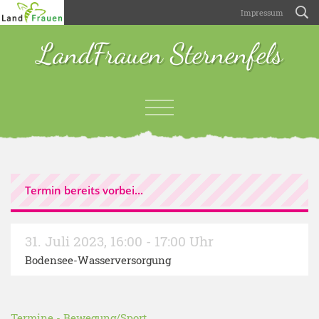
Impressum
LandFrauen Sternenfels
Termin bereits vorbei...
31. Juli 2023
,
16:00 - 17:00 Uhr
Bodensee-Wasserversorgung
Termine
-
Bewegung/Sport