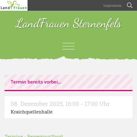
Impressum
LandFrauen Sternenfels
Termin bereits vorbei...
08. Dezember 2025
,
16:00 - 17:00 Uhr
Kraichquellenhalle
Termine
-
Bewegung/Sport