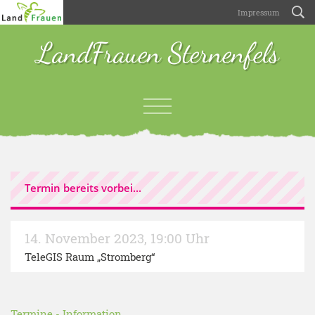
Impressum
LandFrauen Sternenfels
Termin bereits vorbei...
14. November 2023
,
19:00 Uhr
TeleGIS Raum „Stromberg“
Termine
-
Information