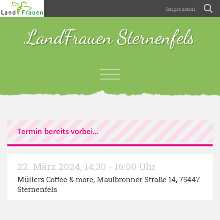
Impressum
LandFrauen Sternenfels
Termin bereits vorbei...
22. März 2024
,
14:30 - 16:00 Uhr
Müllers Coffee & more, Maulbronner Straße 14, 75447
Sternenfels