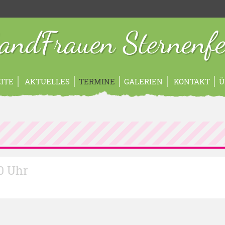
andFrauen Sternenfe
ITE
AKTUELLES
TERMINE
GALERIEN
KONTAKT
Ü
00 Uhr