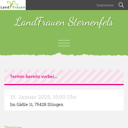
Impressum
LandFrauen Sternenfels
Termin bereits vorbei...
15. Januar 2025
,
15:00 Uhr
Im Gäßle 11, 75428 Illingen
Termine